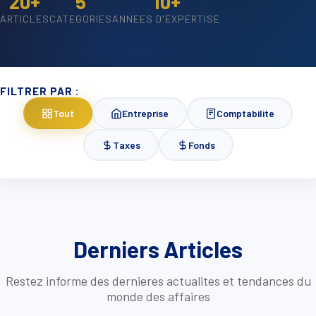
20+
5
10+
ARTICLES
CATEGORIES
ANNEES D'EXPERTISE
FILTRER PAR :
Tout
Entreprise
Comptabilite
Taxes
Fonds
Derniers Articles
Restez informe des dernieres actualites et tendances du
monde des affaires