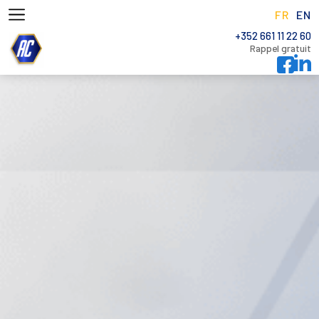
FR
EN
+352 661 11 22 60
Rappel gratuit