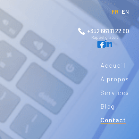
FR
EN
+352 661 11 22 60
Rappel gratuit
Accueil
À propos
Services
Blog
Contact